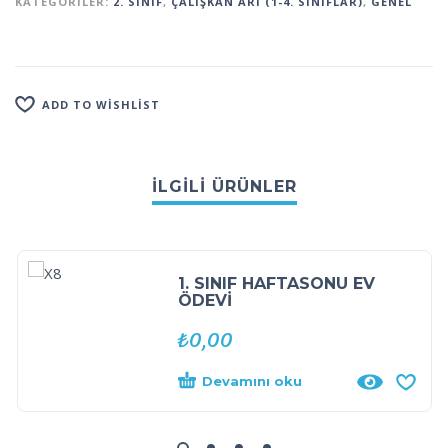
KATEGORILER:
2. SINIF
,
ÇALIŞKAN ARI (1-4. SINIFLAR)
,
GENEL
ADD TO WISHLIST
İLGILI ÜRÜNLER
1. SINIF HAFTASONU EV
ÖDEVİ
₺
0,00
Devamını oku