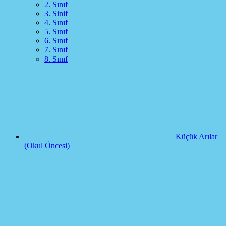
2. Sınıf
3. Sinif
4. Sınıf
5. Sınıf
6. Sınıf
7. Sınıf
8. Sınıf
Küçük Arılar
(Okul Öncesi)