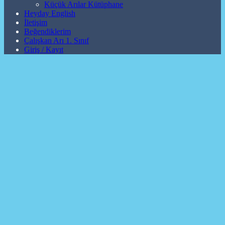
Küçük Arılar Kütüphane
Heyday English
İletişim
Beğendiklerim
Çalışkan Arı 1. Sınıf
Giriş / Kayıt