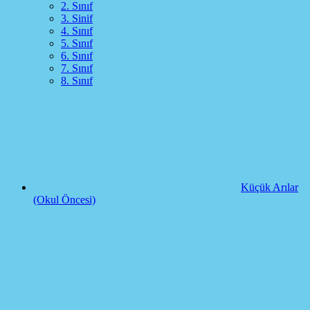
2. Sınıf
3. Sinif
4. Sınıf
5. Sınıf
6. Sınıf
7. Sınıf
8. Sınıf
Küçük Arılar
(Okul Öncesi)