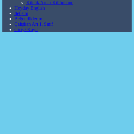
Küçük Arılar Kütüphane
Heyday English
İletişim
Beğendiklerim
Çalışkan Arı 1. Sınıf
Giriş / Kayıt