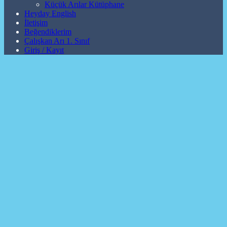
Küçük Arılar Kütüphane
Heyday English
İletişim
Beğendiklerim
Çalışkan Arı 1. Sınıf
Giriş / Kayıt