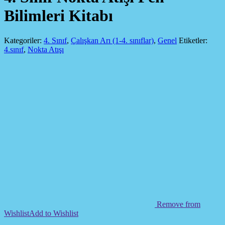
Bilimleri Kitabı
Kategoriler:
4. Sınıf
,
Çalışkan Arı (1-4. sınıflar)
,
Genel
Etiketler:
4.sınıf
,
Nokta Atışı
Remove from
Wishlist
Add to Wishlist